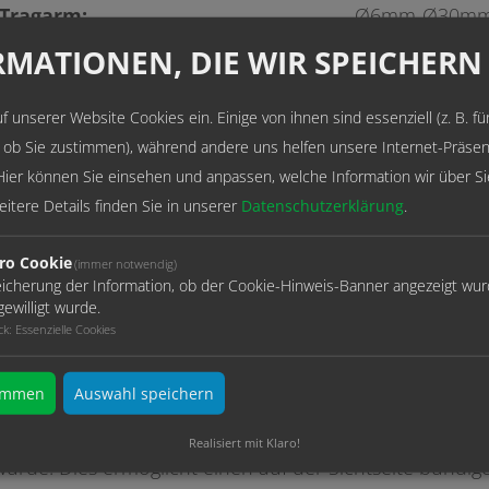
Tragarm:
Ø6mm-Ø30m
MATIONEN, DIE WIR SPEICHERN
Belastung:
leicht-mittel-s
f unserer Website Cookies ein. Einige von ihnen sind essenziell (z. B. fü
Hohe Belastbarkeit
 ob Sie zustimmen), während andere uns helfen unsere Internet-Präsen
Viele Befestigungsmöglichkeiten
Hier können Sie einsehen und anpassen, welche Information wir über Si
Umfangreiches Lagerprogramm
itere Details finden Sie in unserer
Datenschutzerklärung
.
ro Cookie
(immer notwendig)
icherung der Information, ob der Cookie-Hinweis-Banner angezeigt wu
gewilligt wurde.
ck
:
Essenzielle Cookies
timmen
Auswahl speichern
Unser
ONE
-System
wirkt beinah unsichtbar, da die Bef
Realisiert mit Klaro!
wurde. Dies ermöglicht einen auf der Sichtseite bündig