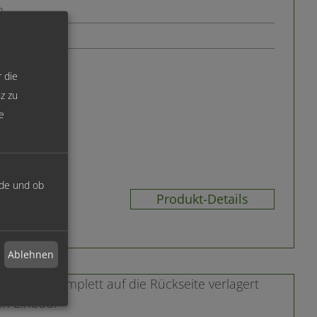
m
chwer
r die
z zu
e
rde und ob
Produkt-Details
Ablehnen
estigung komplett auf die Rückseite verlagert
en Einbau.