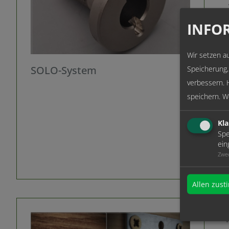
INFOR
Wir setzen au
SOLO-System
Speicherung,
verbessern. 
speichern.
We
Kla
Spe
ein
Zwe
Allen zus