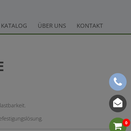
KATALOG
ÜBER UNS
KONTAKT
E
astbarkeit.
efestigungslösung.
0