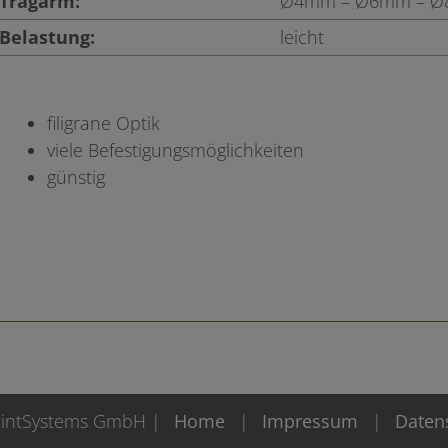
Tragarm:
Ø4mm – Ø6mm – 
Belastung:
leicht
filigrane Optik
viele Befestigungsmöglichkeiten
günstig
PointSystems GmbH
Home
Impressum
Daten