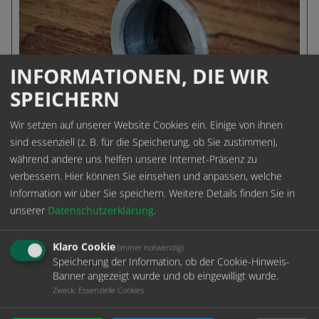
INFORMATIONEN, DIE WIR
SPEICHERN
Wir setzen auf unserer Website Cookies ein. Einige von ihnen
ONE-System
sind essenziell (z. B. für die Speicherung, ob Sie zustimmen),
während andere uns helfen unsere Internet-Präsenz zu
verbessern. Hier können Sie einsehen und anpassen, welche
Unser
ONE
-System
wirkt beinah unsichtbar, da die
Information wir über Sie speichern.
Weitere Details finden Sie in
Befestigung komplett auf die Rückseite verlagert
unserer
Datenschutzerklärung
.
wurde. Dies ermöglicht einen auf der Sichtseite
bündigen Einbau.
Klaro Cookie
(immer notwendig)
Speicherung der Information, ob der Cookie-Hinweis-
Tragarm:
Banner angezeigt wurde und ob eingewilligt wurde.
Ø6mm-Ø15mm
Zweck
:
Essenzielle Cookies
Belastung: