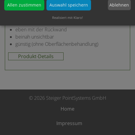
Ablehnen
Allen zustimmen
Auswahl speichern
leicht-mittel
Realisiert mit Klaro!
eben mit der Rückwand
beinah unsichtbar
günstig (ohne Oberflächenbehandlung)
Produkt-Details
© 2026 Steiger PointSystems GmbH
Home
Impressum