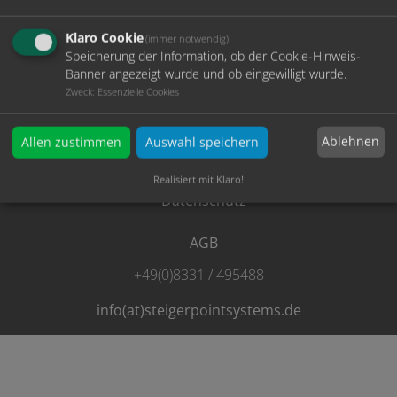
Klaro Cookie
(immer notwendig)
Speicherung der Information, ob der Cookie-Hinweis-
Banner angezeigt wurde und ob eingewilligt wurde.
© 2026 Steiger PointSystems GmbH
Zweck
:
Essenzielle Cookies
Home
Ablehnen
Allen zustimmen
Auswahl speichern
Impressum
Realisiert mit Klaro!
Datenschutz
AGB
+49(0)8331 / 495488
info(at)steigerpointsystems.de