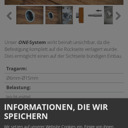
Unser
ONE
-System
wirkt beinah unsichtbar, da die
Befestigung komplett auf die Rückseite verlagert wurde.
Dies ermöglicht einen auf der Sichtseite bündigen Einbau.
Tragarm:
Ø6mm-Ø15mm
Belastung:
leicht-mittel
INFORMATIONEN, DIE WIR
SPEICHERN
eben mit der Rückwand
beinah unsichtbar
Wir setzen auf unserer Website Cookies ein. Einige von ihnen