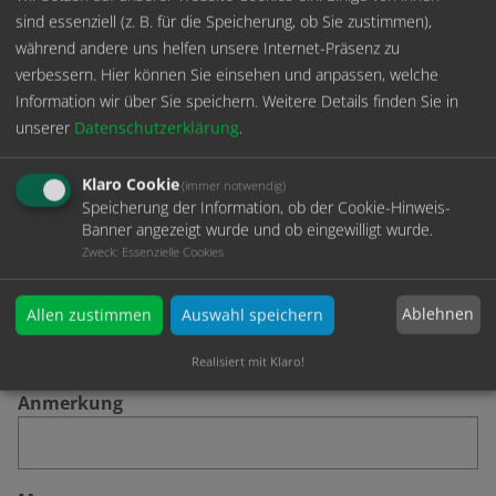
günstig (ohne Oberflächenbehandlung)
sind essenziell (z. B. für die Speicherung, ob Sie zustimmen),
während andere uns helfen unsere Internet-Präsenz zu
Die Buchse ist für eine Holzdicke von 19mm ausgelegt. Bei
verbessern. Hier können Sie einsehen und anpassen, welche
stärkeren Rückwänden empfiehlt es sich, die
Information wir über Sie speichern.
Weitere Details finden Sie in
Verschraubung (Beilagscheibe und Sechskantmutter)
unserer
Datenschutzerklärung
.
durch eine Ausfräsung zu versenken
Klaro Cookie
ONE Buchse Belastbarkeit:
ca.8 KG
(immer notwendig)
Speicherung der Information, ob der Cookie-Hinweis-
One
-System
Montageanleitungen zum
Banner angezeigt wurde und ob eingewilligt wurde.
Zweck
:
Essenzielle Cookies
Download :
Ablehnen
Allen zustimmen
Auswahl speichern
Typ A
Holzrückwand 19mm
Realisiert mit Klaro!
Anmerkung