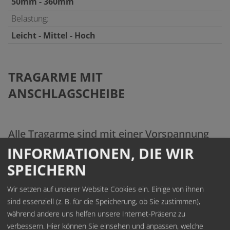
50mm - 360mm
Belastung:
Leicht - Mittel - Hoch
TRAGARME MIT
ANSCHLAGSCHEIBE
Alle Tragarme sind mit einer Vorspannung
von 1,5° ausgeführt,
INFORMATIONEN, DIE WIR
SPEICHERN
die der Traglast entgegen wirkt.
Wir setzen auf unserer Website Cookies ein. Einige von ihnen
sind essenziell (z. B. für die Speicherung, ob Sie zustimmen),
Für das "
System SOLO"
sind in folgenden
während andere uns helfen unsere Internet-Präsenz zu
Varianten erhältlich:
verbessern. Hier können Sie einsehen und anpassen, welche