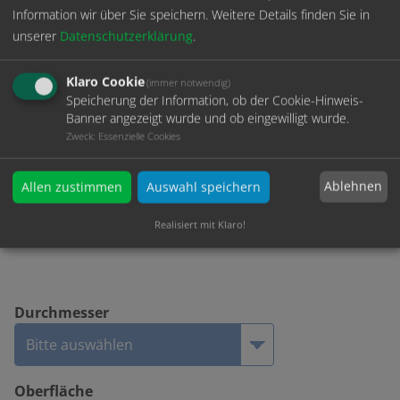
Information wir über Sie speichern.
Weitere Details finden Sie in
unserer
Datenschutzerklärung
.
Durchmesser:
Klaro Cookie
(immer notwendig)
Ø 15mm
Speicherung der Information, ob der Cookie-Hinweis-
Banner angezeigt wurde und ob eingewilligt wurde.
Längen:
Zweck
:
Essenzielle Cookies
50 / 80 / 100 / 160 / 200 / 260 / 310 / 360mm
Belastung:
Ablehnen
Allen zustimmen
Auswahl speichern
12-20 KG
Realisiert mit Klaro!
Durchmesser
Oberfläche