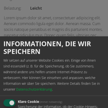
Belastung:
Leicht
Lorem ipsum dolor sit amet, consectetuer adipiscing elit.
Aenean commodo ligula eget dolor. Aenean massa. Cum
sociis natoque penatibus et magnis dis parturient montes,
nascetur ridiculus mus. Donec quam felis, ultricies nec,
pellentesque eu, pretium quis, sem.Lorem ipsum dolor sit
INFORMATIONEN, DIE WIR
amet, consectetuer adipiscing elit. Aenean commodo
SPEICHERN
ligula eget dolor. Aenean massa. Cum sociis natoque
penatibus et magnis dis parturient montes, nascetur
Wir setzen auf unserer Website Cookies ein. Einige von ihnen
ridiculus mus. Donec quam felis, ultricies nec,
sind essenziell (z. B. für die Speicherung, ob Sie zustimmen),
pellentesque eu, pretium quis, sem.Lorem ipsum dolor sit
während andere uns helfen unsere Internet-Präsenz zu
amet, consectetuer adipiscing elit. Aenean commodo
verbessern. Hier können Sie einsehen und anpassen, welche
ligula eget dolor. Aenean massa. Cum sociis natoque
Information wir über Sie speichern.
Weitere Details finden Sie in
penatibus et magnis dis parturient montes, nascetur
unserer
Datenschutzerklärung
.
ridiculus mus. Donec quam felis, ultricies nec,
pellentesque eu, pretium quis, sem.
Klaro Cookie
(immer notwendig)
Speicherung der Information, ob der Cookie-Hinweis-