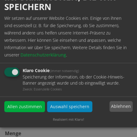
SPEICHERN
1235658556
Wir setzen auf unserer Website Cookies ein. Einige von ihnen
Durchmesser
sind essenziell (z. B. für die Speicherung, ob Sie zustimmen),
während andere uns helfen unsere Internet-Präsenz zu
verbessern. Hier können Sie einsehen und anpassen, welche
Information wir über Sie speichern.
Weitere Details finden Sie in
Länge
unserer
Datenschutzerklärung
.
Klaro Cookie
(immer notwendig)
Speicherung der Information, ob der Cookie-Hinweis-
Oberfläche
Banner angezeigt wurde und ob eingewilligt wurde.
Zweck
:
Essenzielle Cookies
Ihre Anmerkung
Ablehnen
Allen zustimmen
Auswahl speichern
Realisiert mit Klaro!
Menge